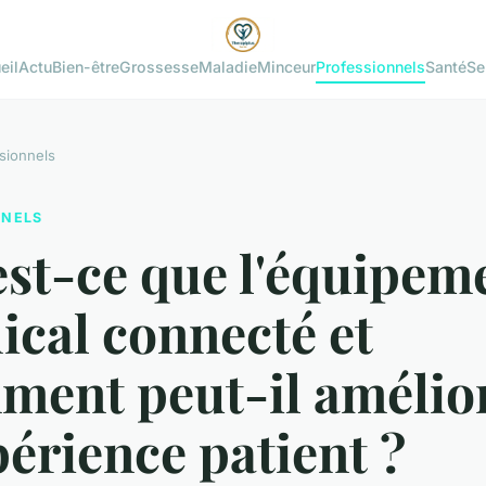
eil
Actu
Bien-être
Grossesse
Maladie
Minceur
Professionnels
Santé
Se
sionnels
NNELS
st-ce que l'équipem
cal connecté et
ment peut-il amélio
périence patient ?