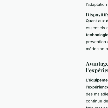
l’adaptatio
Dispositifs
Quant aux
d
essentiels 
technologi
prévention d
médecine pe
Avantage
l’expérie
L’
équipeme
l’
expérience
des maladi
continue de
fréquent da