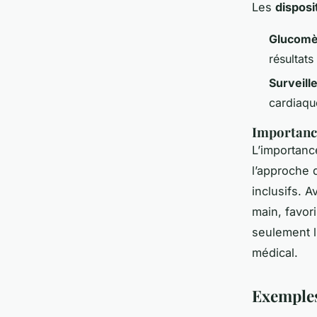
Les
disposi
Glucomèt
résultats
Surveill
cardiaque
Importance
L’importanc
l’approche 
inclusifs. 
main, favor
seulement l
médical.
Exemples