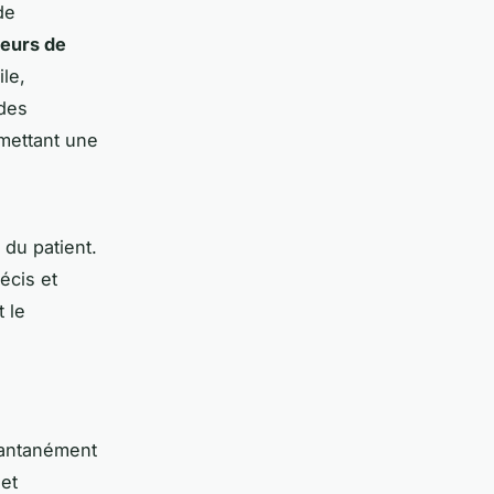
de
eurs de
le,
 des
rmettant une
 du patient.
écis et
 le
tantanément
 et