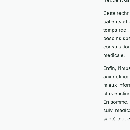
Cette techn
patients et 
temps réel,
besoins spé
consultatio
médicale.
Enfin, l’impa
aux notific
mieux infor
plus enclin
En somme, l
suivi médic
santé tout 