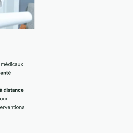
fs médicaux
santé
à distance
pour
nterventions