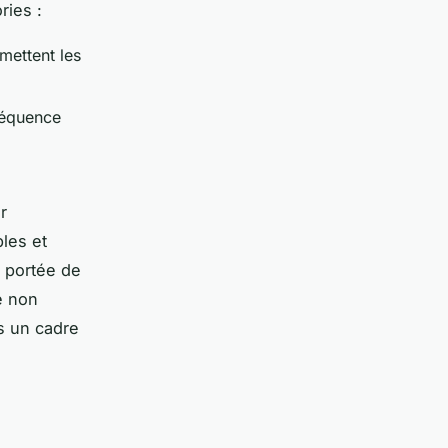
ries :
mettent les
réquence
s
r
les et
à portée de
e non
ns un cadre