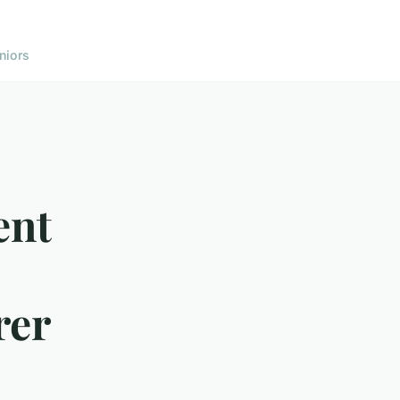
niors
ent
rer