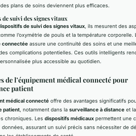
n des plans de soins deviennent plus efficaces.
 de suivi des signes vitaux
ispositifs de suivi des signes vitaux
, ils mesurent des as
comme l’oxymétrie de pouls et la température corporelle. 
e connectée
assure une continuité des soins et une meill
es complications potentielles. Ces outils intelligents ren
rsonnalisée plus accessible au quotidien.
s de l’équipement médical connecté pour
nce patient
nt médical connecté
offre des avantages significatifs po
 patient
, notamment dans la
surveillance à distance
et l
es chroniques. Les
dispositifs médicaux
permettent une c
 données, assurant un suivi précis sans nécessiter de 
ns les établissements de santé.