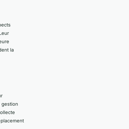
pects
Leur
eure
dent la
ur
a gestion
ollecte
déplacement