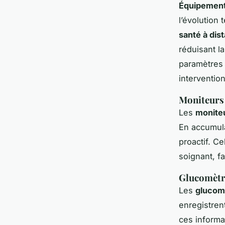
Équipement
l’évolution
santé à dis
réduisant l
paramètres 
intervention
Moniteurs 
Les
moniteu
En accumula
proactif. C
soignant, fa
Glucomètre
Les
glucomè
enregistren
ces informat