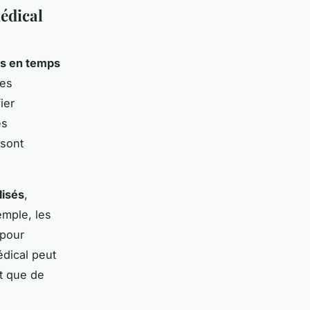
édical
s en temps
des
ier
es
 sont
lisés
,
emple, les
 pour
édical peut
nt que de