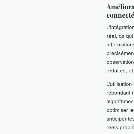
Améliora
connect
L’intégrati
réel
, ce qu
information
précisément
observation
réduites, e
L’utilisati
répondant m
algorithmes
optimiser l
anticiper le
réels probl