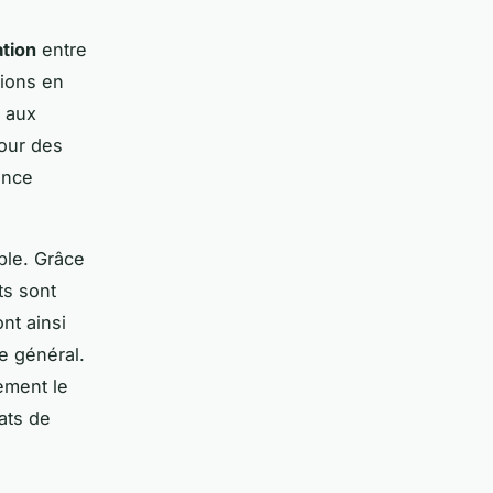
tion
entre
tions en
e aux
pour des
ance
ble. Grâce
ts sont
nt ainsi
e général.
ement le
ats de