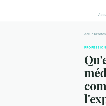
Accu
Accueil
›
Profes
PROFESSIO
Qu'e
médi
com
l'ex