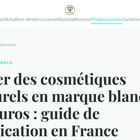
eil
Actu
Bien-être
Grossesse
Maladie
Minceur
Professionnels
Santé
Se
sionnels
NNELS
er des cosmétiques
urels en marque bla
uros : guide de
ication en France