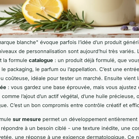
arque blanche" évoque parfois l’idée d’un produit génér
 niveaux de personnalisation sont aujourd’hui très variés. 
st la formule
catalogue
: un produit déjà formulé, que vo
a le packaging, le parfum ou l’appellation. C’est une entré
eu coûteuse, idéale pour tester un marché. Ensuite vient 
sée
: vous gardez une base éprouvée, mais vous ajustez 
 comme l’ajout d’un actif végétal, d’une huile précieuse, 
ue. C’est un bon compromis entre contrôle créatif et effic
ormule
sur mesure
permet un développement entièrement e
répondre à un besoin ciblé - une texture inédite, une c
evetée, une réponse à une exigence dermatologique. Ce 