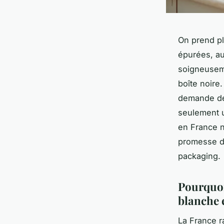
On prend pl
épurées, au
soigneuseme
boîte noire.
demande de
seulement u
en France n
promesse de
packaging.
Pourquoi
blanche 
La France r