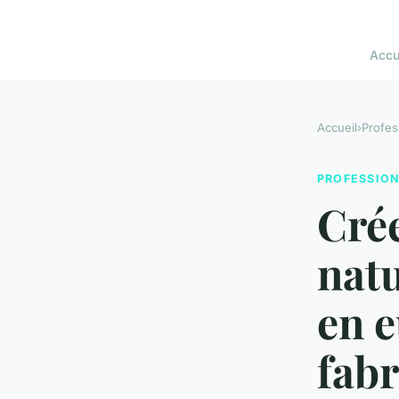
Accu
Accueil
›
Profes
PROFESSIO
Cré
nat
en e
fabr