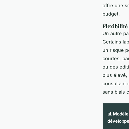
offre une s
budget.
Flexibilit
Un autre pa
Certains lab
un risque p
courtes, pa
ou des éditi
plus élevé,
consultant i
sans biais 
📊 Modèle
développ