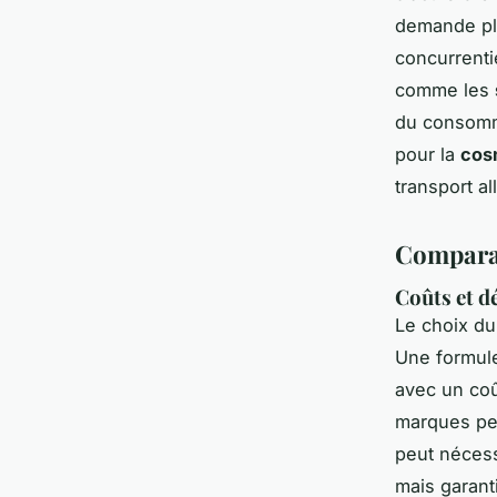
demande plu
concurrenti
comme les
du consomma
pour la
cos
transport a
Comparat
Coûts et d
Le choix du
Une formul
avec un coût
marques pe
peut nécess
mais garant