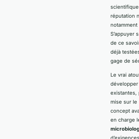
scientifiqu
réputation 
notamment d
S’appuyer s
de ce savoi
déjà testée
gage de sécu
Le vrai atou
développer
existantes,
mise sur le
concept ava
en charge l
microbiolo
d’exigences