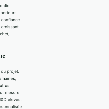
entiel
 porteurs
a confiance
 croissant
échet,
ue
 du projet.
emaines,
autres
sur mesure
R&D élevés,
ersonnalisée