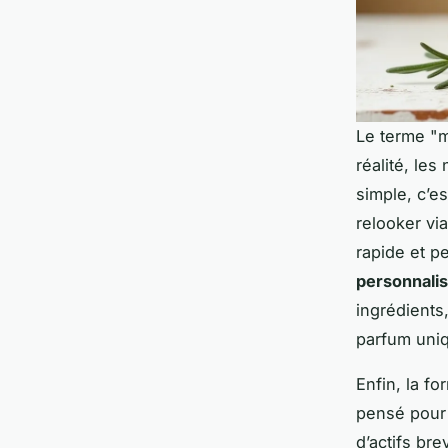
Le terme "m
réalité, les
simple, c’e
relooker vi
rapide et p
personnali
ingrédients,
parfum uniq
Enfin, la f
pensé pour 
d’actifs br