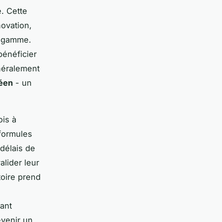
e. Cette
novation,
e gamme.
énéficier
énéralement
éen
- un
ois à
formules
 délais de
alider leur
toire prend
tant
evenir un