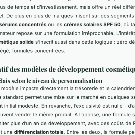
s de temps et d’investissement, mais offre un réel différ
el. De plus en plus de marques misent sur des segments
sérums concentrés
ou les
crèmes solaires SPF 50
, où l
teur repose sur une formulation irréprochable. L’intérêt
métique solide
s’inscrit aussi dans cette logique : zéro d
llégé, formules concentrées.
if des modèles de développement cosmétiq
élais selon le niveau de personnalisation
 modèle impacte directement la trésorerie et le calendrier
e standard permet une mise sur le marché en quelques s
 initial modeste. En revanche, l’exclusivité est nulle - d’
uvent vendre le même produit. À l’opposé, une formule 
iter plus d’un an de développement, avec des coûts de 
it une
différenciation totale
. Entre les deux, la formule p