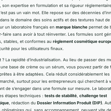
e, son expertise en formulation et sa rigueur réglementair
n’est pas un vain mot. Elle repose sur des décennies d’in
ans le domaine des soins actifs et des textures haut d
ur un laboratoire français en
marque blanche
permet de b
r-faire sans avoir à tout réinventer. Les formules sont g
s, stables, et conformes au
règlement cosmétique europ
rité pour les utilisateurs finaux.
t ? La rapidité d’industrialisation. Au lieu de passer des m
 une base de crème ou un sérum, vous pouvez partir de 
 prêtes à être adaptées. Cela réduit considérablement les
 marché, surtout pour les entrepreneurs qui cherchent à v
nt de s’engager dans une formule sur mesure. Le labora
es étapes techniques :
tests de stabilité
,
challenge test
gique
, rédaction du
Dossier Information Produit (DIP)
. Au
 obligatoires qui, sans accompagnement, peuvent vite d