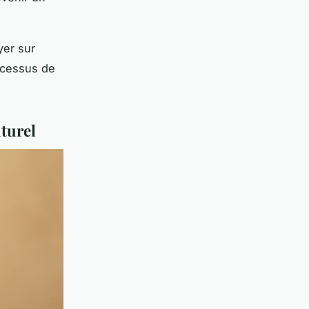
yer sur
ocessus de
aturel