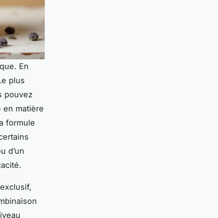
ique. En
Le plus
us pouvez
e en matière
la formule
certains
ou d’un
acité.
xclusif,
ombinaison
niveau