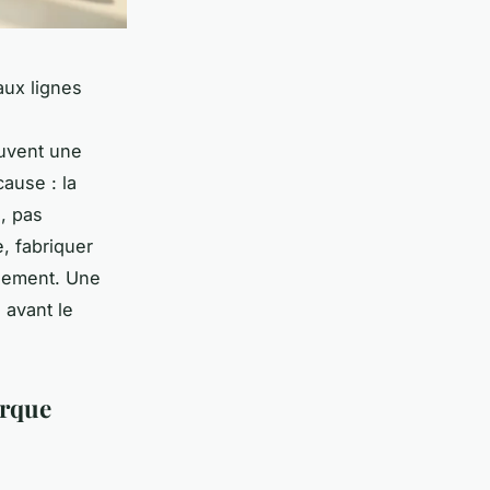
aux lignes
ouvent une
cause : la
, pas
, fabriquer
agement. Une
 avant le
arque